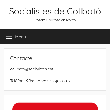
Vés
Socialistes de Collbató
al
contingut
Posem Collbató en Marxa
Menú
Contacte
collbato@socialistes.cat
Teléfon i WhatsApp: 646 48 86 67