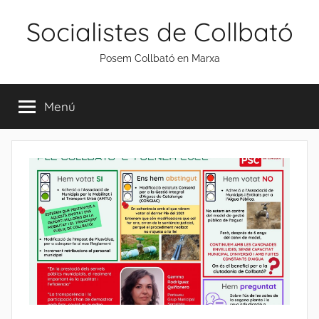
Vés
Socialistes de Collbató
al
contingut
Posem Collbató en Marxa
Menú