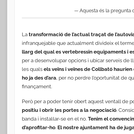
Aquesta és la pregunta q
La
transformació de l’actual traçat de l’autovi
infranquejable que actualment divideix el term
llarg del qual es vertebressin equipaments i 
per a desenvolupar opcions i ubicar serveis de ll
les quals
els veïns i veïnes de Collbató haurien
ho ja des d’ara
, per no perdre l’oportunitat de qu
finançament.
Però per a poder tenir obert aquest ventall de pos
positiu i obrir les portes a la negociació
. Consi
banda i instal·lar-se en el no.
Tenim el convenci
d’aprofitar-ho
.
El nostre ajuntament ha de juga