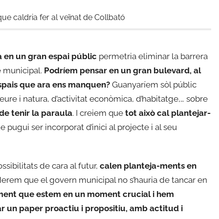
ue caldria fer al veïnat de Collbató
a en un gran espai públic
permetria eliminar la barrera
e municipal.
Podríem pensar en un gran bulevard, al
espais que ara ens manquen?
Guanyaríem sòl públic
eure i natura, d’activitat econòmica, d’habitatge,… sobre
 de tenir la paraula
. I creiem que
tot això cal plantejar-
e pugui ser incorporat d’inici al projecte i al seu
sibilitats de cara al futur,
calen planteja-ments en
derem que el govern municipal no s’hauria de tancar en
ment que estem en un moment crucial i hem
r un paper proactiu i propositiu, amb actitud i