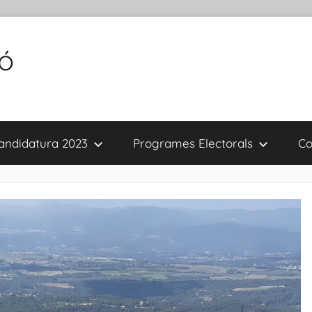
tó
andidatura 2023
Programes Electorals
Co