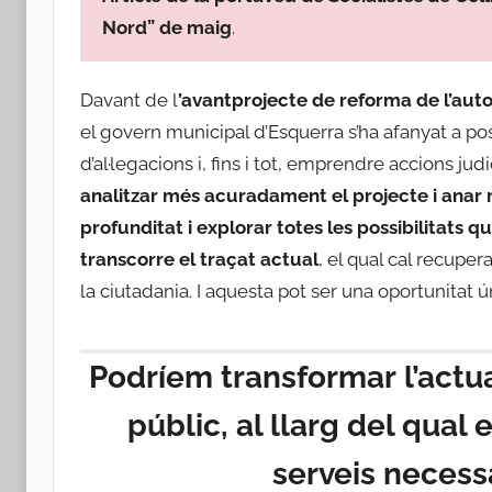
Nord” de maig
.
Davant de l
’avantprojecte de reforma de l’auto
el govern municipal d’Esquerra s’ha afanyat a pos
d’al·legacions i, fins i tot, emprendre accions jud
analitzar més acuradament el projecte i anar 
profunditat i explorar totes les possibilitats q
transcorre el traçat actual
, el qual cal recupe
la ciutadania. I aquesta pot ser una oportunitat ú
Podríem transformar
l’actu
públic, al llarg del qual
serveis necess