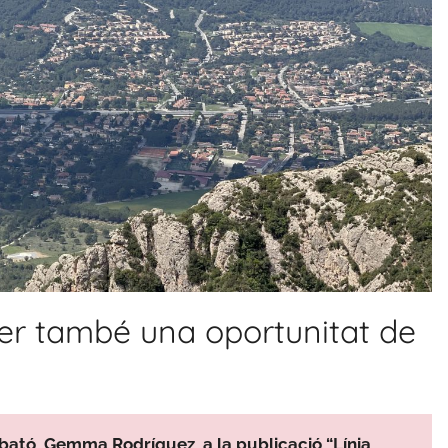
ser també una oportunitat de
lbató, Gemma Rodríguez, a la publicació “Línia