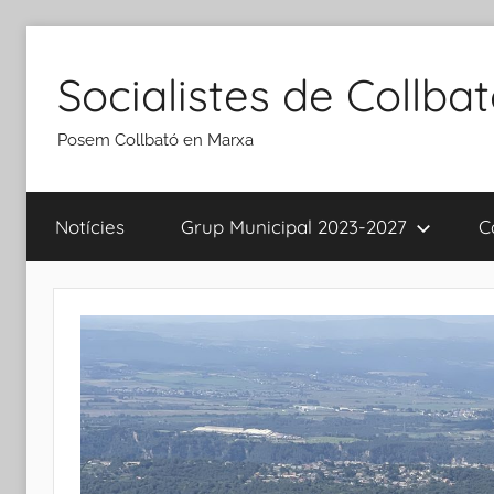
Vés
al
Socialistes de Collba
contingut
Posem Collbató en Marxa
Notícies
Grup Municipal 2023-2027
C