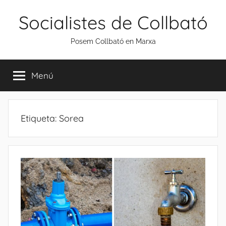
Vés
Socialistes de Collbató
al
contingut
Posem Collbató en Marxa
Menú
Etiqueta:
Sorea