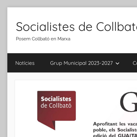
Vés
al
Socialistes de Collba
contingut
Posem Collbató en Marxa
Notícies
Grup Municipal 2023-2027
C