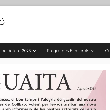
tó
andidatura 2023
Programes Electorals
Co