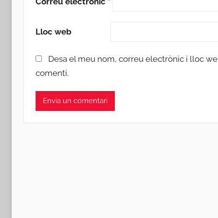
Correu electrònic
*
Lloc web
Desa el meu nom, correu electrònic i lloc w
comenti.