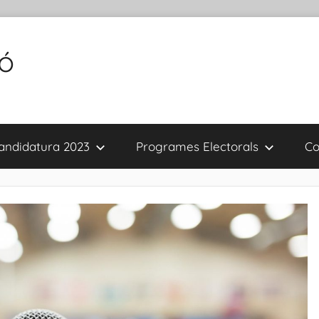
tó
andidatura 2023
Programes Electorals
Co