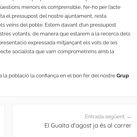
r qüestions menors és comprensible, fer-ho per l’acte
cta el pressupost del nostre ajuntament, resta
 els veïns del poble. Estem davant d’un pressupost
ostres votants, de manera que estarem a la recerca dels
representació expressada mitjançant els vots de les
ojecte socialista que vam comprometre’ns amb la
a població la confiança en el bon fer del nostre
Grup
Entrada següent
El Guaita d’agost ja és al carrer