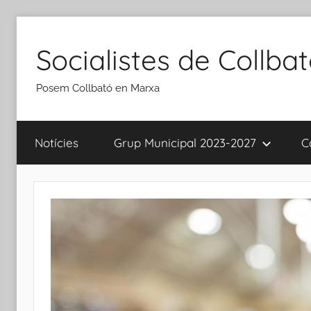
Vés
al
Socialistes de Collba
contingut
Posem Collbató en Marxa
Notícies
Grup Municipal 2023-2027
C