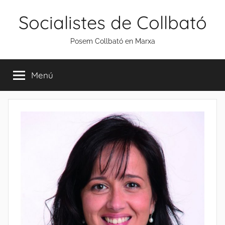
Vés
Socialistes de Collbató
al
contingut
Posem Collbató en Marxa
Menú